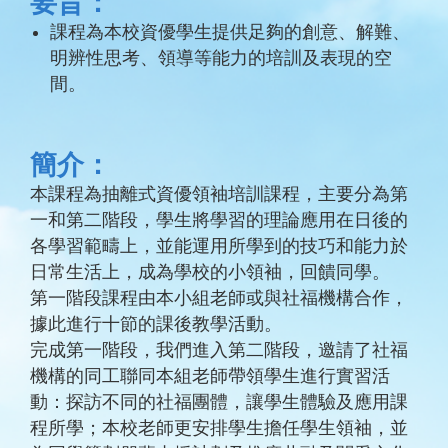
要旨：
課程為本校資優學生提供足夠的創意、解難、
明辨性思考、領導等能力的培訓及表現的空
間。
簡介：
本課程為抽離式資優領袖培訓課程，主要分為第
一和第二階段，學生將學習的理論應用在日後的
各學習範疇上，並能運用所學到的技巧和能力於
日常生活上，成為學校的小領袖，回饋同學。
第一階段課程由本小組老師或與社福機構合作，
據此進行十節的課後教學活動。
完成第一階段，我們進入第二階段，邀請了社福
機構的同工聯同本組老師帶領學生進行實習活
動：探訪不同的社福團體，讓學生體驗及應用課
程所學；本校老師更安排學生擔任學生領袖，並