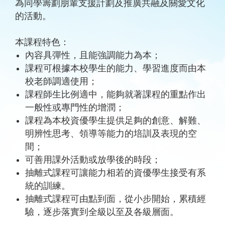
為同學籌劃朋輩支援計劃及推廣共融及關愛文化
的活動。
本課程特色：
內容具彈性，且能強調能力為本；
課程可根據本校學生的能力、學習進度而由本
校老師調適使用；
課程師生比例適中，能夠就著課程的重點作出
一般性或專門性的增潤；
課程為本校資優學生提供足夠的創意、解難、
明辨性思考、領導等能力的培訓及表現的空
間；
可善用課外活動或放學後的時段；
抽離式課程可讓能力相若的資優學生接受有系
統的訓練。
抽離式課程可由點到面，從小步開始，累積經
驗，逐步落實到全級以至及各級層面。