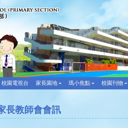
校園電視台
家長園地
瑪小焦點
校園刊物
宗教及價值教育組
家長教師會會訊