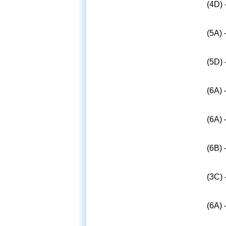
(4D) 
(5A) 
(5D) 
(6A) 
(6A) 
(6B) 
(3C) 
(6A) 