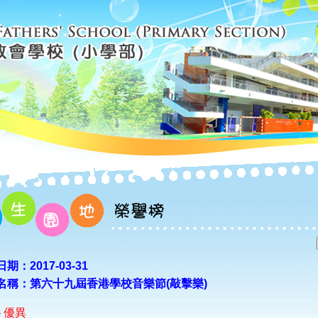
期：2017-03-31
名稱：第六十九屆香港學校音樂節(敲擊樂)
-
優異