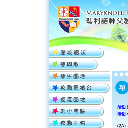
活動日
活動
(2A) 