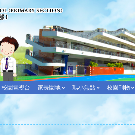
校園電視台
家長園地
瑪小焦點
校園刊物
宗教及價值教育組