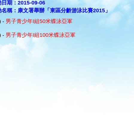
日期：2015-09-06
動名稱：康文署舉辦「東區分齡游泳比賽2015」
) -
男子青少年I組50米蝶泳亞軍
) -
男子青少年I組100米蝶泳亞軍