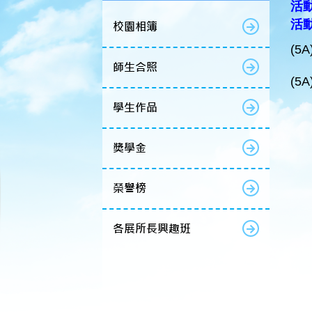
活動
活
校園相簿
(5A
師生合照
(5A
學生作品
獎學金
榮譽榜
各展所長興趣班