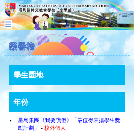
榮譽榜
學生園地
年份
星島集團《我要讚佢》「最值得表揚學生獎
勵計劃」
-
校外個人