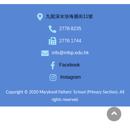
九龍深水埗海麗街11號
2778 8235
2776 1744
info@mfsp.edu.hk
Facebook
Instagram
Copyright © 2020 Maryknoll Fathers’ School (Primary Section). All
rights reserved.