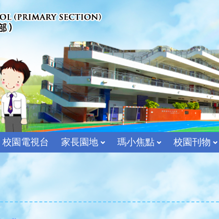
校園電視台
家長園地
瑪小焦點
校園刊物
宗教及價值教育組