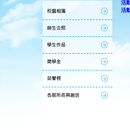
活動
活
校園相簿
師生合照
學生作品
獎學金
榮譽榜
各展所長興趣班