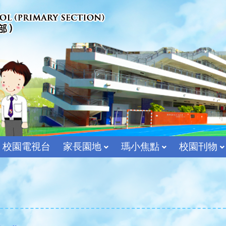
校園電視台
家長園地
瑪小焦點
校園刊物
宗教及價值教育組