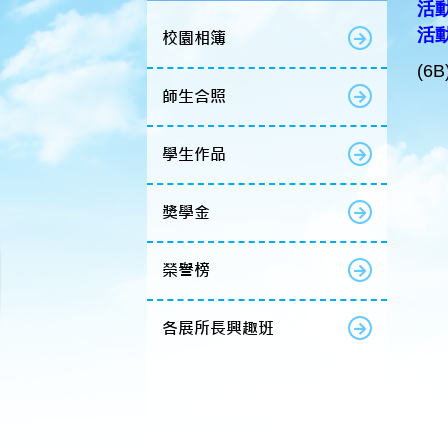
活動
活
校園相簿
(6B
師生合照
學生作品
獎學金
榮譽榜
各展所長興趣班