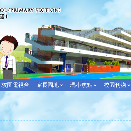
校園電視台
家長園地
瑪小焦點
校園刊物
宗教及價值教育組