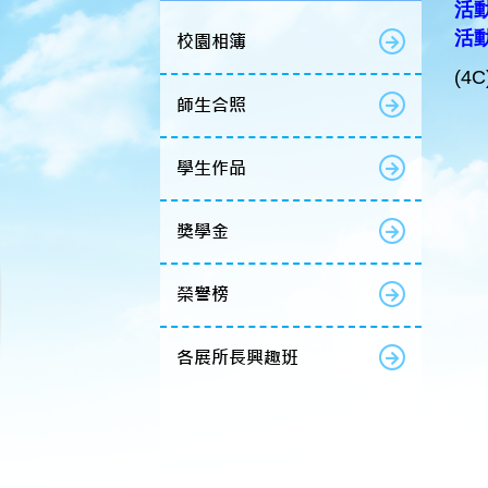
活動
活
校園相簿
(4
師生合照
學生作品
獎學金
榮譽榜
各展所長興趣班