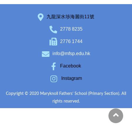
九龍深水埗海麗街11號
2778 8235
2776 1744
info@mfsp.edu.hk
Facebook
Instagram
Copyright © 2020 Maryknoll Fathers’ School (Primary Section). All
rights reserved.