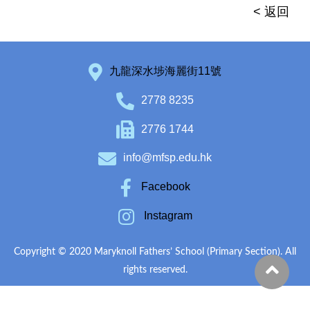
< 返回
九龍深水埗海麗街11號
2778 8235
2776 1744
info@mfsp.edu.hk
Facebook
Instagram
Copyright © 2020 Maryknoll Fathers’ School (Primary Section). All
rights reserved.