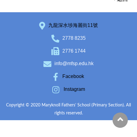
九龍深水埗海麗街11號
2778 8235
2776 1744
info@mfsp.edu.hk
Facebook
Instagram
Copyright © 2020 Maryknoll Fathers’ School (Primary Section). All
rights reserved.