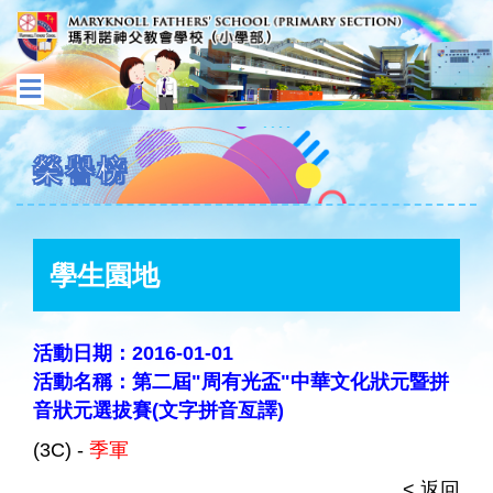
榮譽榜
學生園地
活動日期：2016-01-01
活動名稱：第二屆"周有光盃"中華文化狀元暨拼
音狀元選拔賽(文字拼音亙譯)
(3C) -
季軍
< 返回