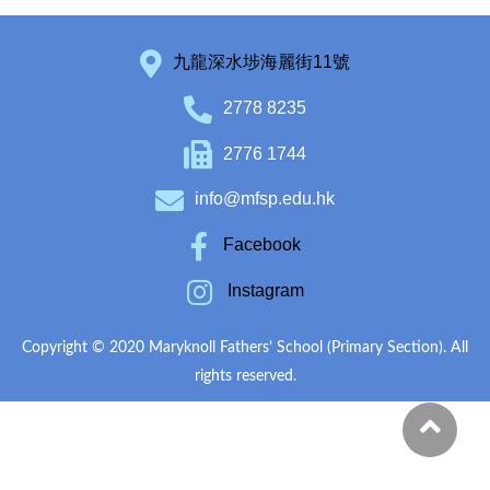
九龍深水埗海麗街11號
2778 8235
2776 1744
info@mfsp.edu.hk
Facebook
Instagram
Copyright © 2020 Maryknoll Fathers’ School (Primary Section). All
rights reserved.