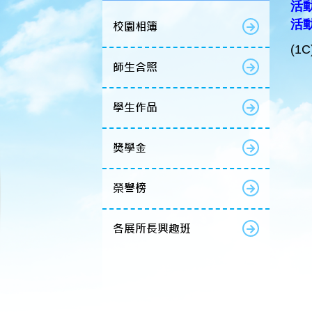
活動
活
校園相簿
(1
師生合照
學生作品
獎學金
榮譽榜
各展所長興趣班