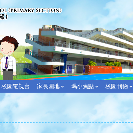
校園電視台
家長園地
瑪小焦點
校園刊物
宗教及價值教育組