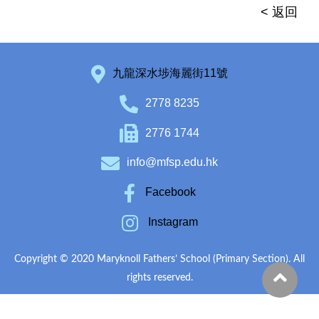
< 返回
九龍深水埗海麗街11號
2778 8235
2776 1744
info@mfsp.edu.hk
Facebook
Instagram
Copyright © 2020 Maryknoll Fathers’ School (Primary Section). All
rights reserved.