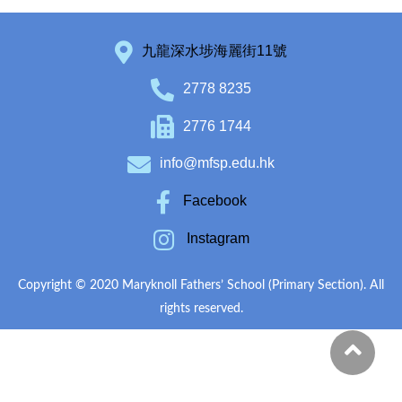
九龍深水埗海麗街11號
2778 8235
2776 1744
info@mfsp.edu.hk
Facebook
Instagram
Copyright © 2020 Maryknoll Fathers’ School (Primary Section). All
rights reserved.