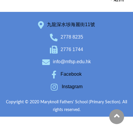
九龍深水埗海麗街11號
2778 8235
2776 1744
info@mfsp.edu.hk
Facebook
Instagram
Copyright © 2020 Maryknoll Fathers’ School (Primary Section). All
rights reserved.