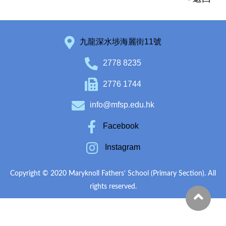
九龍深水埗海麗街11號
2778 8235
2776 1744
info@mfsp.edu.hk
Facebook
Instagram
Copyright © 2020 Maryknoll Fathers’ School (Primary Section). All
rights reserved.