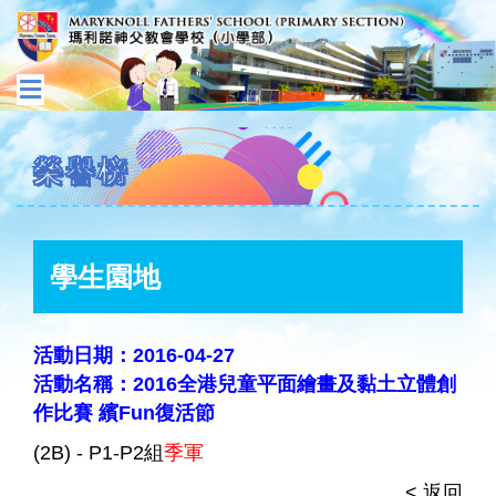
榮譽榜
學生園地
活動日期：2016-04-27
活動名稱：2016全港兒童平面繪畫及黏土立體創
作比賽 繽Fun復活節
(2B) - P1-P2組
季軍
< 返回