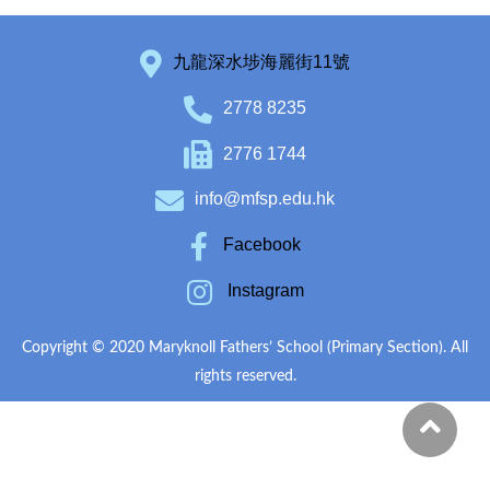
九龍深水埗海麗街11號
2778 8235
2776 1744
info@mfsp.edu.hk
Facebook
Instagram
Copyright © 2020 Maryknoll Fathers’ School (Primary Section). All
rights reserved.