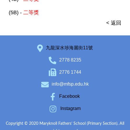
(5B) -
二等獎
< 返回
九龍深水埗海麗街11號
2778 8235
2776 1744
info@mfsp.edu.hk
Facebook
Instagram
Copyright © 2020 Maryknoll Fathers’ School (Primary Section). All