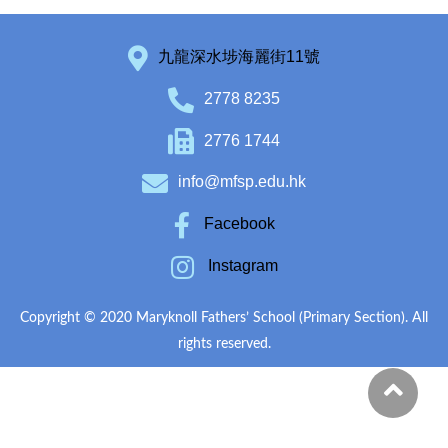
九龍深水埗海麗街11號
2778 8235
2776 1744
info@mfsp.edu.hk
Facebook
Instagram
Copyright © 2020 Maryknoll Fathers’ School (Primary Section). All
rights reserved.