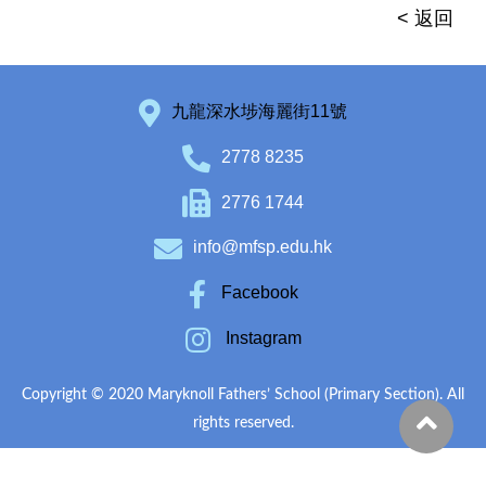
< 返回
九龍深水埗海麗街11號
2778 8235
2776 1744
info@mfsp.edu.hk
Facebook
Instagram
Copyright © 2020 Maryknoll Fathers’ School (Primary Section). All
rights reserved.