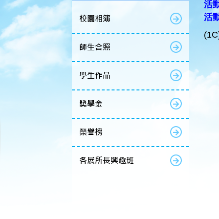
活動
活
校園相簿
(1C
師生合照
學生作品
獎學金
榮譽榜
各展所長興趣班