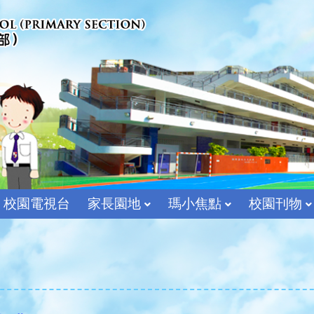
校園電視台
家長園地
瑪小焦點
校園刊物
宗教及價值教育組