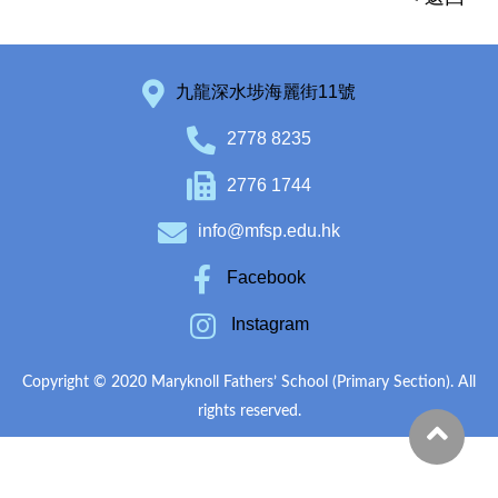
九龍深水埗海麗街11號
2778 8235
2776 1744
info@mfsp.edu.hk
Facebook
Instagram
Copyright © 2020 Maryknoll Fathers’ School (Primary Section). All
rights reserved.