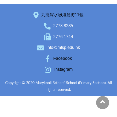
九龍深水埗海麗街11號
2778 8235
2776 1744
info@mfsp.edu.hk
Facebook
Instagram
Copyright © 2020 Maryknoll Fathers’ School (Primary Section). All
rights reserved.