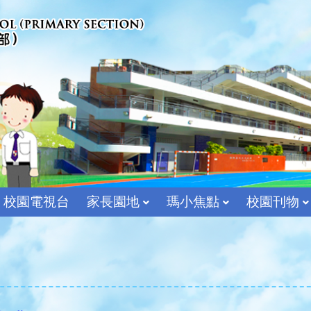
校園電視台
家長園地
瑪小焦點
校園刊物
宗教及價值教育組