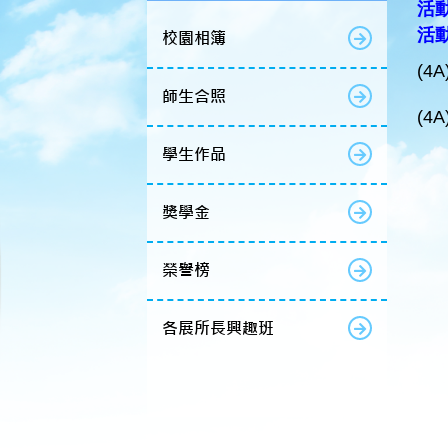
活動
活
校園相簿
(4A
師生合照
(4A
學生作品
獎學金
榮譽榜
各展所長興趣班