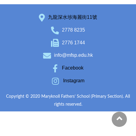
九龍深水埗海麗街11號
2778 8235
2776 1744
info@mfsp.edu.hk
Facebook
Instagram
Copyright © 2020 Maryknoll Fathers’ School (Primary Section). All
rights reserved.