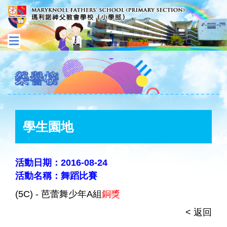
榮譽榜
學生園地
活動日期：2016-08-24
活動名稱：舞蹈比賽
(5C) - 芭蕾舞少年A組
銅獎
< 返回