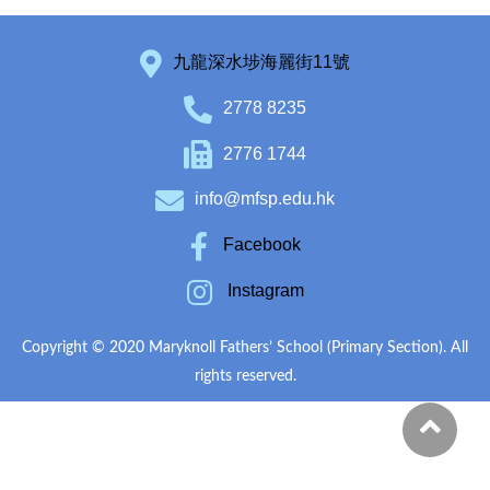
九龍深水埗海麗街11號
2778 8235
2776 1744
info@mfsp.edu.hk
Facebook
Instagram
Copyright © 2020 Maryknoll Fathers’ School (Primary Section). All
rights reserved.