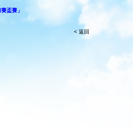
請賽盃賽」
< 返回