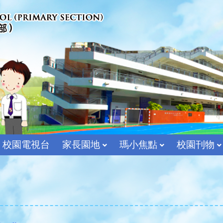
校園電視台
家長園地
瑪小焦點
校園刊物
宗教及價值教育組