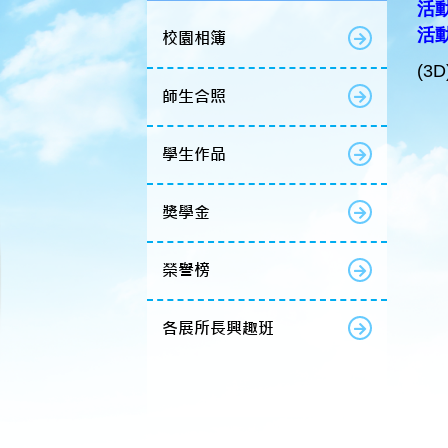
活動
活
校園相簿
(3D
師生合照
學生作品
獎學金
榮譽榜
各展所長興趣班