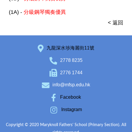
(1A) -
分級鋼琴獨奏優異
< 返回
九龍深水埗海麗街11號
2778 8235
2776 1744
info@mfsp.edu.hk
Facebook
Instagram
Copyright © 2020 Maryknoll Fathers’ School (Primary Section). All