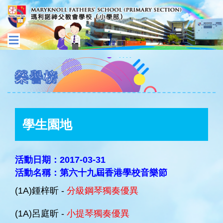
榮譽榜
學生園地
活動日期：2017-03-31
活動名稱：第六十九屆香港學校音樂節
(1A)鍾梓昕 -
分級鋼琴獨奏優異
(1A)呂庭昕 -
小提琴獨奏優異