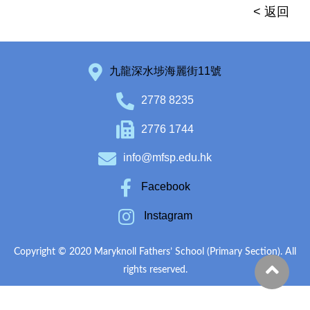
< 返回
九龍深水埗海麗街11號
2778 8235
2776 1744
info@mfsp.edu.hk
Facebook
Instagram
Copyright © 2020 Maryknoll Fathers’ School (Primary Section). All
rights reserved.