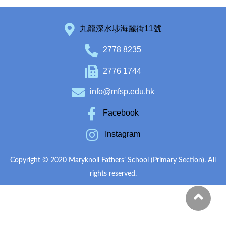
九龍深水埗海麗街11號
2778 8235
2776 1744
info@mfsp.edu.hk
Facebook
Instagram
Copyright © 2020 Maryknoll Fathers’ School (Primary Section). All
rights reserved.