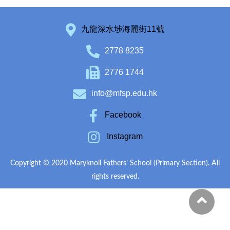
九龍深水埗海麗街11號
2778 8235
2776 1744
info@mfsp.edu.hk
Facebook
Instagram
Copyright © 2020 Maryknoll Fathers’ School (Primary Section). All
rights reserved.