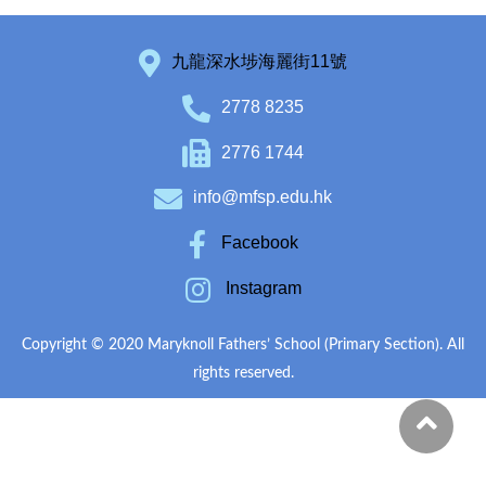
九龍深水埗海麗街11號
2778 8235
2776 1744
info@mfsp.edu.hk
Facebook
Instagram
Copyright © 2020 Maryknoll Fathers’ School (Primary Section). All
rights reserved.