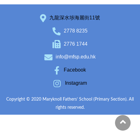
九龍深水埗海麗街11號
2778 8235
2776 1744
info@mfsp.edu.hk
Facebook
Instagram
Copyright © 2020 Maryknoll Fathers’ School (Primary Section). All
rights reserved.