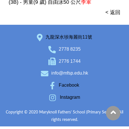
(3B) - 男童(9 歲) 自由泳50 公尺
季軍
< 返回
九龍深水埗海麗街11號
2778 8235
2776 1744
info@mfsp.edu.hk
Facebook
Instagram
Copyright © 2020 Maryknoll Fathers’ School (Primary Section). All
rights reserved.