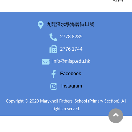
九龍深水埗海麗街11號
2778 8235
2776 1744
info@mfsp.edu.hk
Facebook
Instagram
Copyright © 2020 Maryknoll Fathers’ School (Primary Section). All
rights reserved.