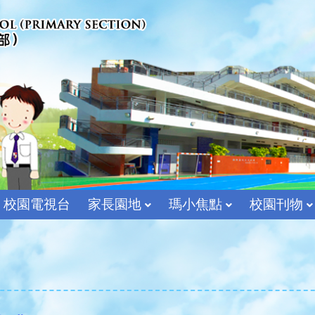
校園電視台
家長園地
瑪小焦點
校園刊物
宗教及價值教育組