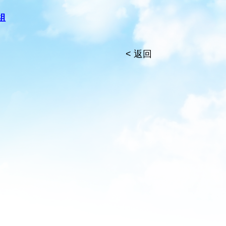
組
< 返回