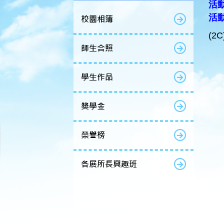
活動
活
校園相簿
(2C
師生合照
學生作品
獎學金
榮譽榜
各展所長興趣班