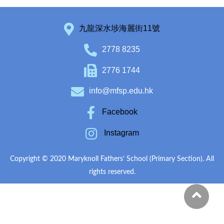
九龍深水埗海麗街11號
2778 8235
2776 1744
info@mfsp.edu.hk
Facebook
Instagram
Copyright © 2020 Maryknoll Fathers’ School (Primary Section). All
rights reserved.