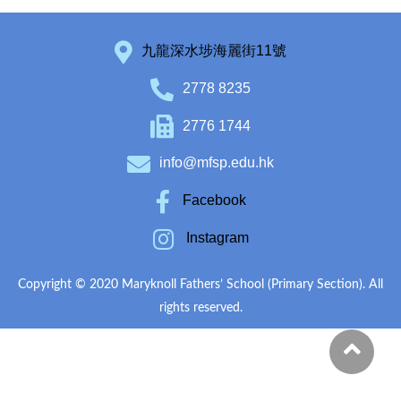
九龍深水埗海麗街11號
2778 8235
2776 1744
info@mfsp.edu.hk
Facebook
Instagram
Copyright © 2020 Maryknoll Fathers’ School (Primary Section). All
rights reserved.