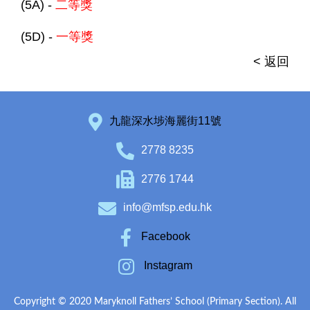
(5A) -
二等獎
(5D) -
一等獎
< 返回
九龍深水埗海麗街11號
2778 8235
2776 1744
info@mfsp.edu.hk
Facebook
Instagram
Copyright © 2020 Maryknoll Fathers’ School (Primary Section). All