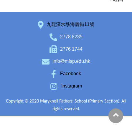
九龍深水埗海麗街11號
2778 8235
2776 1744
info@mfsp.edu.hk
Facebook
Instagram
Copyright © 2020 Maryknoll Fathers’ School (Primary Section). All
rights reserved.