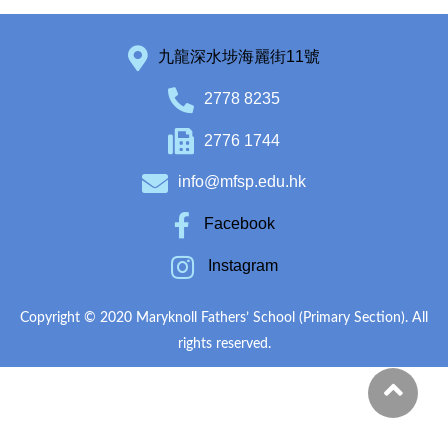
九龍深水埗海麗街11號
2778 8235
2776 1744
info@mfsp.edu.hk
Facebook
Instagram
Copyright © 2020 Maryknoll Fathers’ School (Primary Section). All
rights reserved.