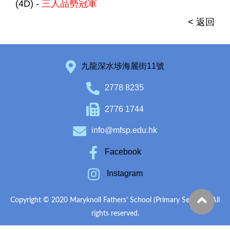
(4D) -
三人品勢冠軍
< 返回
九龍深水埗海麗街11號
2778 8235
2776 1744
info@mfsp.edu.hk
Facebook
Instagram
Copyright © 2020 Maryknoll Fathers’ School (Primary Section). All
rights reserved.