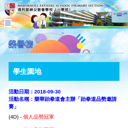
榮譽榜
學生園地
活動日期：2018-09-30
活動名稱：樂華跆拳道會主辦「跆拳道品勢邀請
賽」
(4D) -
個人品勢冠軍