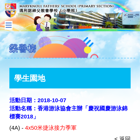
榮譽榜
學生園地
活動日期：2018-10-07
活動名稱：香港游泳協會主辦「慶祝國慶游泳錦
標賽2018」
(4A) -
4x50米捷泳接力季軍
< 返回