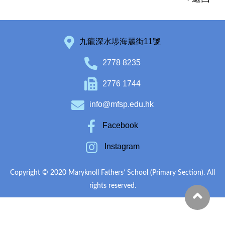
九龍深水埗海麗街11號
2778 8235
2776 1744
info@mfsp.edu.hk
Facebook
Instagram
Copyright © 2020 Maryknoll Fathers’ School (Primary Section). All
rights reserved.