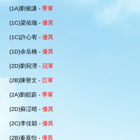
(1A)劉俊謙 -
季軍
(1C)梁佑珈 -
優異
(1C)許心宥 -
優異
(1D)余岳橋 -
優異
(2D)劉宛濙 -
冠軍
(2B)陳譽文 -
亞軍
(2A)劉鎧蔚 -
季軍
(2D)蘇淽晴 -
優異
(2C)李佳穎 -
優異
(2B)秦嘉怡 -
優異