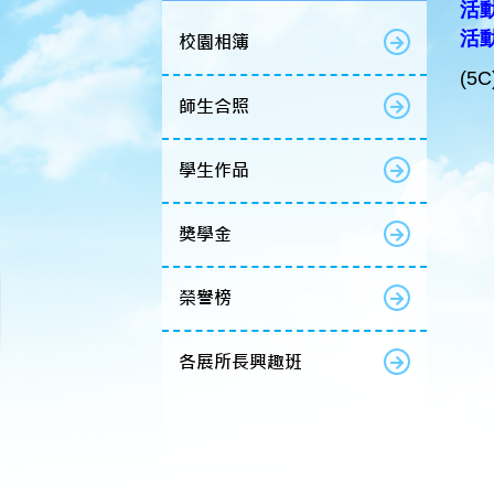
活動
活
校園相簿
(5
師生合照
學生作品
獎學金
榮譽榜
各展所長興趣班