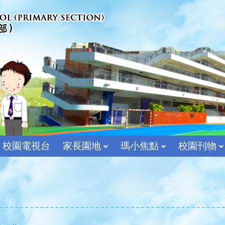
校園電視台
家長園地
瑪小焦點
校園刊物
宗教及價值教育組