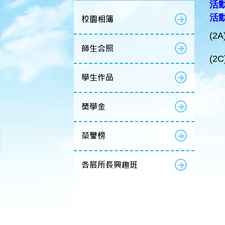
活動
活
校園相簿
(2
師生合照
(2
學生作品
獎學金
榮譽榜
各展所長興趣班