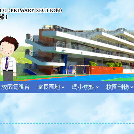
校園電視台
家長園地
瑪小焦點
校園刊物
宗教及價值教育組