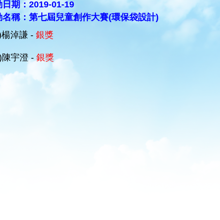
日期：2019-01-19
動名稱：第七屆兒童創作大賽(環保袋設計)
A)楊淖謙 -
銀獎
C)陳宇澄 -
銀獎