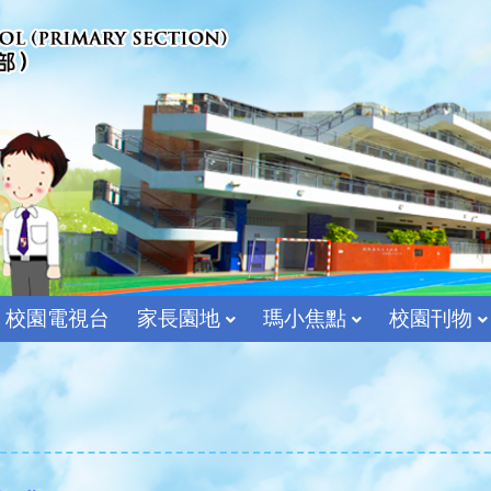
校園電視台
家長園地
瑪小焦點
校園刊物
宗教及價值教育組