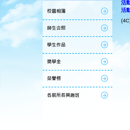
活動
活
校園相簿
(4
師生合照
學生作品
獎學金
榮譽榜
各展所長興趣班