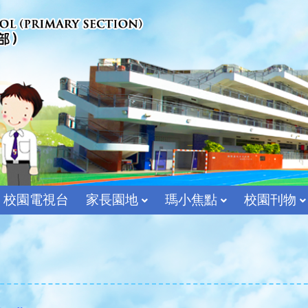
校園電視台
家長園地
瑪小焦點
校園刊物
宗教及價值教育組