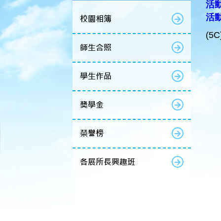
活動
活
校園相簿
(5
師生合照
學生作品
獎學金
榮譽榜
各展所長興趣班